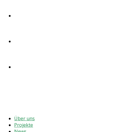
SPENDEN
ENGLISH
DEUTSCH
MENÜ
SCHLIESSEN
Über uns
Projekte
News