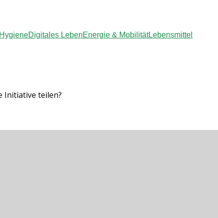
 Hygiene
Digitales Leben
Energie & Mobilität
Lebensmittel
Initiative teilen?