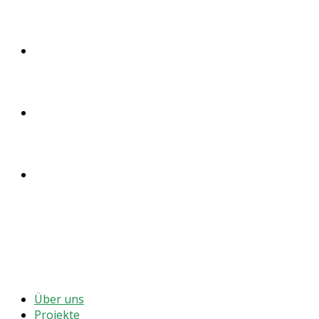
SPENDEN
ENGLISH
DEUTSCH
MENÜ
SCHLIESSEN
Über uns
Projekte