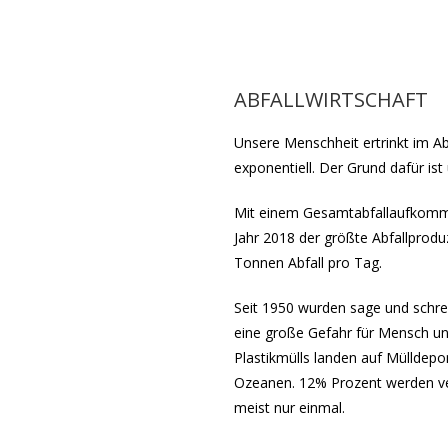
KONTAKT
SPENDEN
ENGLISH
DEUTSCH
ABFALLWIRTSCHAFT
Unsere Menschheit ertrinkt im Abf
exponentiell. Der Grund dafür i
Mit einem Gesamtabfallaufkomm
Jahr 2018 der größte Abfallprodu
Tonnen Abfall pro Tag.
Seit 1950 wurden sage und schrei
eine große Gefahr für Mensch un
Plastikmülls landen auf Mülldepon
Ozeanen. 12% Prozent werden ve
meist nur einmal.