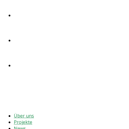
SPENDEN
ENGLISH
DEUTSCH
MENÜ
SCHLIESSEN
Über uns
Projekte
News