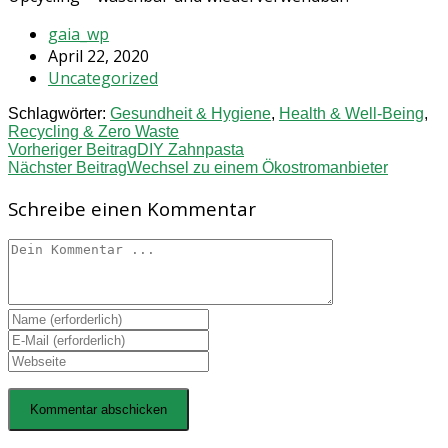
Beitrags-
gaia_wp
Autor:
Beitrag
April 22, 2020
veröffentlicht:
Beitrags-
Uncategorized
Kategorie:
Schlagwörter:
Gesundheit & Hygiene
,
Health & Well-Being
,
Recycling & Zero Waste
Weitere
Vorheriger Beitrag
DIY Zahnpasta
Nächster Beitrag
Wechsel zu einem Ökostromanbieter
Artikel
Schreibe einen Kommentar
ansehen
Kommentieren
Gib
deinen
Gib
Namen
deine
Gib
oder
E-
deine
Benutzernamen
Mail-
Website-
zum
Adresse
URL
Kommentieren
zum
ein
ein
Kommentieren